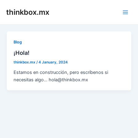
Skip
thinkbox.mx
to
Main
content
Men
Blog
¡Hola!
thinkbox.mx
/
4 January, 2024
Estamos en construcción, pero escríbenos si
necesitas algo… hola@thinkbox.mx