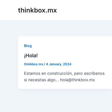
Skip
thinkbox.mx
to
content
Blog
¡Hola!
thinkbox.mx
/
4 January, 2024
Estamos en construcción, pero escríbenos
si necesitas algo… hola@thinkbox.mx