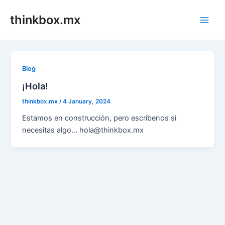
Skip
thinkbox.mx
to
Main
content
Men
Blog
¡Hola!
thinkbox.mx
/
4 January, 2024
Estamos en construcción, pero escríbenos si
necesitas algo… hola@thinkbox.mx