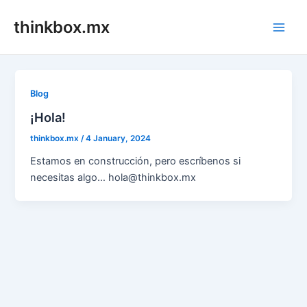
Skip
thinkbox.mx
to
Main
content
Men
Blog
¡Hola!
thinkbox.mx
/
4 January, 2024
Estamos en construcción, pero escríbenos si
necesitas algo… hola@thinkbox.mx