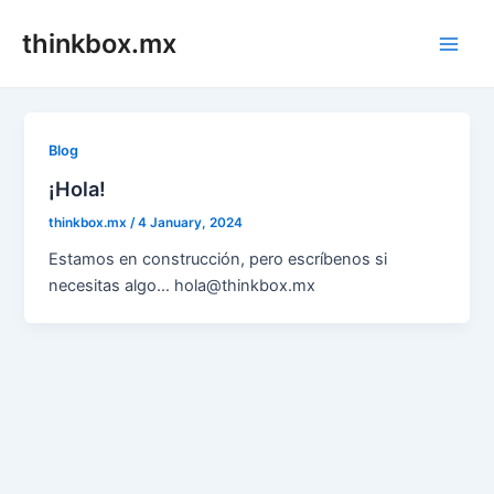
Skip
thinkbox.mx
to
Main
content
Men
Blog
¡Hola!
thinkbox.mx
/
4 January, 2024
Estamos en construcción, pero escríbenos si
necesitas algo… hola@thinkbox.mx