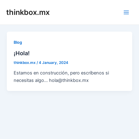
Skip
thinkbox.mx
to
Main
content
Men
Blog
¡Hola!
thinkbox.mx
/
4 January, 2024
Estamos en construcción, pero escríbenos si
necesitas algo… hola@thinkbox.mx