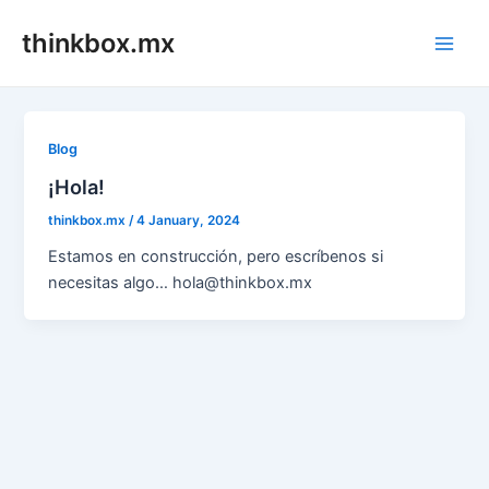
Skip
thinkbox.mx
to
Main
content
Men
Blog
¡Hola!
thinkbox.mx
/
4 January, 2024
Estamos en construcción, pero escríbenos si
necesitas algo… hola@thinkbox.mx