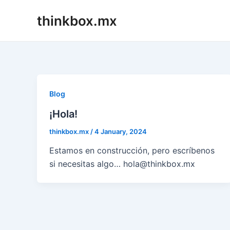
Skip
thinkbox.mx
to
content
Blog
¡Hola!
thinkbox.mx
/
4 January, 2024
Estamos en construcción, pero escríbenos
si necesitas algo… hola@thinkbox.mx