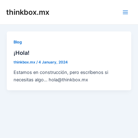
Skip
thinkbox.mx
to
Main
content
Men
Blog
¡Hola!
thinkbox.mx
/
4 January, 2024
Estamos en construcción, pero escríbenos si
necesitas algo… hola@thinkbox.mx