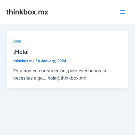
Skip
thinkbox.mx
to
Main
content
Men
Blog
¡Hola!
thinkbox.mx
/
4 January, 2024
Estamos en construcción, pero escríbenos si
necesitas algo… hola@thinkbox.mx