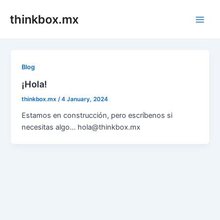
Skip
thinkbox.mx
to
Main
content
Men
Blog
¡Hola!
thinkbox.mx
/
4 January, 2024
Estamos en construcción, pero escríbenos si
necesitas algo… hola@thinkbox.mx