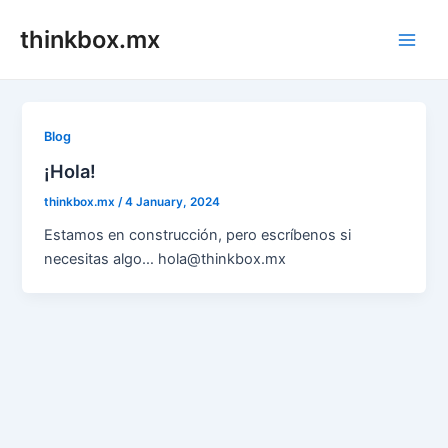
Skip
thinkbox.mx
to
Main
content
Men
Blog
¡Hola!
thinkbox.mx
/
4 January, 2024
Estamos en construcción, pero escríbenos si
necesitas algo… hola@thinkbox.mx