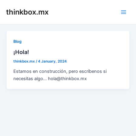
Skip
thinkbox.mx
to
Main
content
Men
Blog
¡Hola!
thinkbox.mx
/
4 January, 2024
Estamos en construcción, pero escríbenos si
necesitas algo… hola@thinkbox.mx