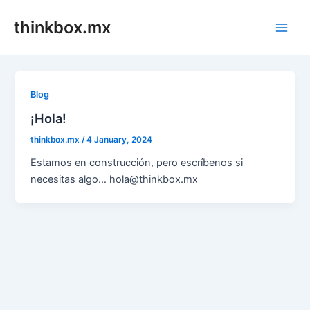
Skip
thinkbox.mx
to
Main
content
Men
Blog
¡Hola!
thinkbox.mx
/
4 January, 2024
Estamos en construcción, pero escríbenos si
necesitas algo… hola@thinkbox.mx