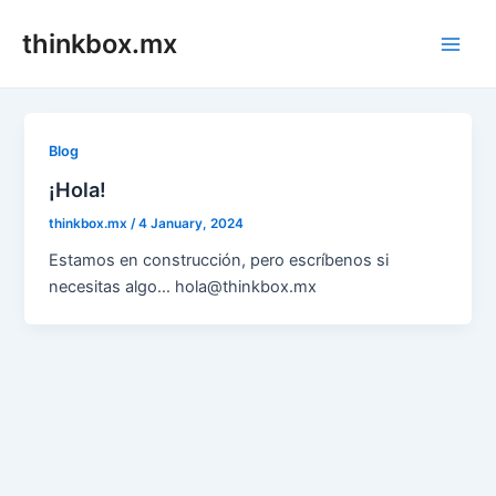
Skip
thinkbox.mx
to
Main
content
Men
Blog
¡Hola!
thinkbox.mx
/
4 January, 2024
Estamos en construcción, pero escríbenos si
necesitas algo… hola@thinkbox.mx