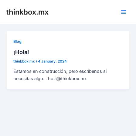
Skip
thinkbox.mx
to
Main
content
Men
Blog
¡Hola!
thinkbox.mx
/
4 January, 2024
Estamos en construcción, pero escríbenos si
necesitas algo… hola@thinkbox.mx