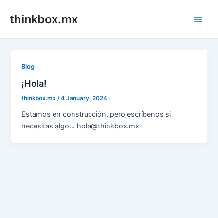
Skip
thinkbox.mx
to
Main
content
Men
Blog
¡Hola!
thinkbox.mx
/
4 January, 2024
Estamos en construcción, pero escríbenos si
necesitas algo… hola@thinkbox.mx