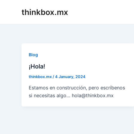
Skip
thinkbox.mx
to
content
Blog
¡Hola!
thinkbox.mx
/
4 January, 2024
Estamos en construcción, pero escríbenos
si necesitas algo… hola@thinkbox.mx