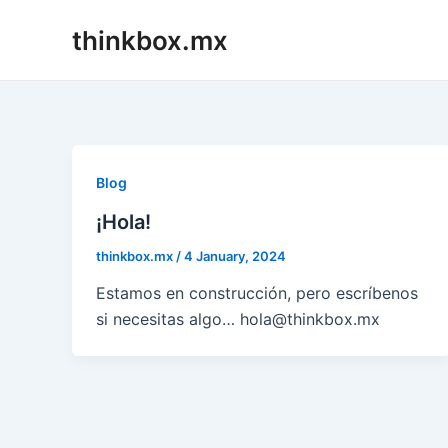
Skip
thinkbox.mx
to
content
Blog
¡Hola!
thinkbox.mx
/
4 January, 2024
Estamos en construcción, pero escríbenos
si necesitas algo… hola@thinkbox.mx