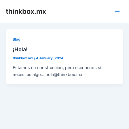
Skip
thinkbox.mx
to
Main
content
Men
Blog
¡Hola!
thinkbox.mx
/
4 January, 2024
Estamos en construcción, pero escríbenos si
necesitas algo… hola@thinkbox.mx