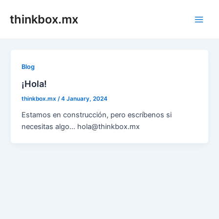
Skip
thinkbox.mx
to
Main
content
Men
Blog
¡Hola!
thinkbox.mx
/
4 January, 2024
Estamos en construcción, pero escríbenos si
necesitas algo… hola@thinkbox.mx