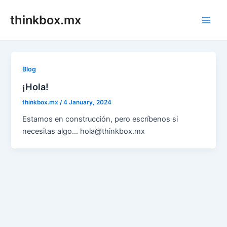
Skip
thinkbox.mx
to
Main
content
Men
Blog
¡Hola!
thinkbox.mx
/
4 January, 2024
Estamos en construcción, pero escríbenos si
necesitas algo… hola@thinkbox.mx