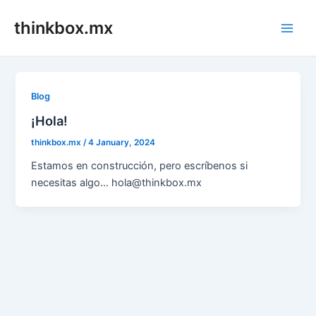
Skip
thinkbox.mx
to
Main
content
Men
Blog
¡Hola!
thinkbox.mx
/
4 January, 2024
Estamos en construcción, pero escríbenos si
necesitas algo… hola@thinkbox.mx