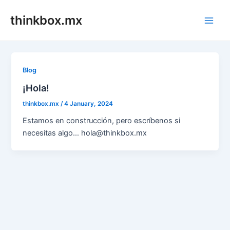
Skip
thinkbox.mx
to
Main
content
Men
Blog
¡Hola!
thinkbox.mx
/
4 January, 2024
Estamos en construcción, pero escríbenos si
necesitas algo… hola@thinkbox.mx