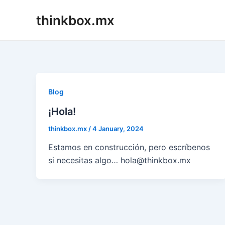
Skip
thinkbox.mx
to
content
Blog
¡Hola!
thinkbox.mx
/
4 January, 2024
Estamos en construcción, pero escríbenos
si necesitas algo… hola@thinkbox.mx