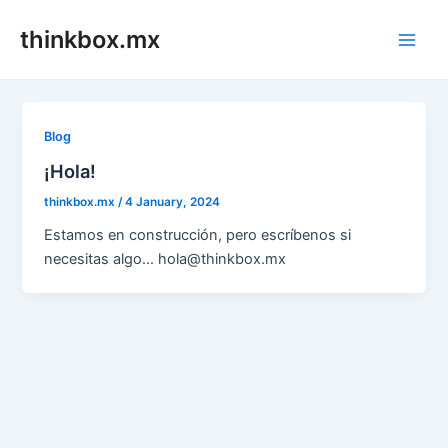
Skip
thinkbox.mx
to
Main
content
Men
Blog
¡Hola!
thinkbox.mx
/
4 January, 2024
Estamos en construcción, pero escríbenos si
necesitas algo… hola@thinkbox.mx