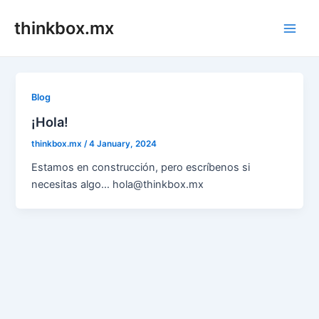
Skip
thinkbox.mx
to
Main
content
Men
Blog
¡Hola!
thinkbox.mx
/
4 January, 2024
Estamos en construcción, pero escríbenos si
necesitas algo… hola@thinkbox.mx