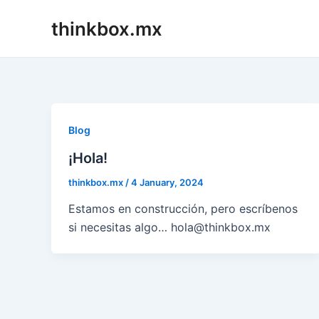
Skip
thinkbox.mx
to
content
Blog
¡Hola!
thinkbox.mx
/
4 January, 2024
Estamos en construcción, pero escríbenos
si necesitas algo… hola@thinkbox.mx