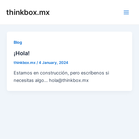
Skip
thinkbox.mx
to
Main
content
Men
Blog
¡Hola!
thinkbox.mx
/
4 January, 2024
Estamos en construcción, pero escríbenos si
necesitas algo… hola@thinkbox.mx