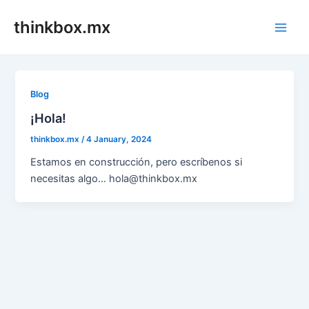
Skip
thinkbox.mx
to
Main
content
Men
Blog
¡Hola!
thinkbox.mx
/
4 January, 2024
Estamos en construcción, pero escríbenos si
necesitas algo… hola@thinkbox.mx