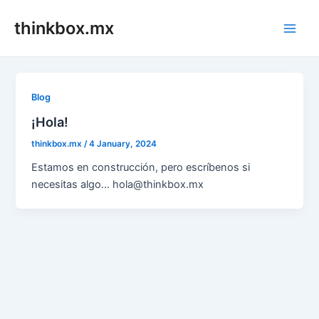
Skip
thinkbox.mx
to
Main
content
Men
Blog
¡Hola!
thinkbox.mx
/
4 January, 2024
Estamos en construcción, pero escríbenos si
necesitas algo… hola@thinkbox.mx