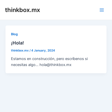
Skip
thinkbox.mx
to
Main
content
Men
Blog
¡Hola!
thinkbox.mx
/
4 January, 2024
Estamos en construcción, pero escríbenos si
necesitas algo… hola@thinkbox.mx