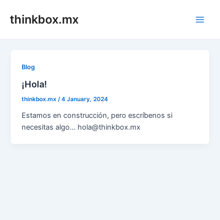
Skip
thinkbox.mx
to
Main
content
Men
Blog
¡Hola!
thinkbox.mx
/
4 January, 2024
Estamos en construcción, pero escríbenos si
necesitas algo… hola@thinkbox.mx