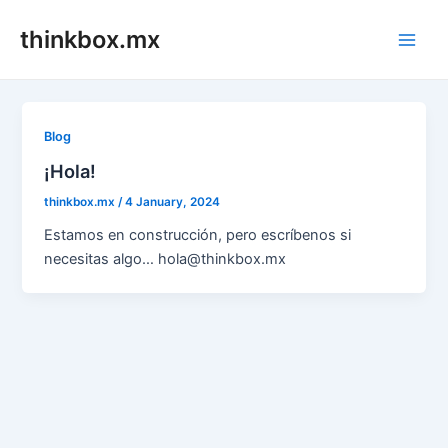
Skip
thinkbox.mx
to
Main
content
Men
Blog
¡Hola!
thinkbox.mx
/
4 January, 2024
Estamos en construcción, pero escríbenos si
necesitas algo… hola@thinkbox.mx