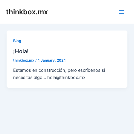
Skip
thinkbox.mx
to
Main
content
Men
Blog
¡Hola!
thinkbox.mx
/
4 January, 2024
Estamos en construcción, pero escríbenos si
necesitas algo… hola@thinkbox.mx