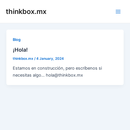
Skip
thinkbox.mx
to
Main
content
Men
Blog
¡Hola!
thinkbox.mx
/
4 January, 2024
Estamos en construcción, pero escríbenos si
necesitas algo… hola@thinkbox.mx