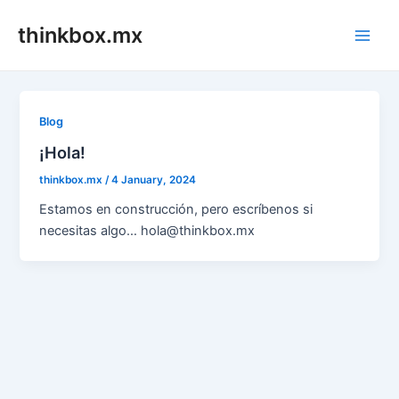
Skip
thinkbox.mx
to
Main
content
Men
Blog
¡Hola!
thinkbox.mx
/
4 January, 2024
Estamos en construcción, pero escríbenos si
necesitas algo… hola@thinkbox.mx