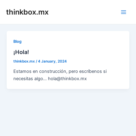
Skip
thinkbox.mx
to
Main
content
Men
Blog
¡Hola!
thinkbox.mx
/
4 January, 2024
Estamos en construcción, pero escríbenos si
necesitas algo… hola@thinkbox.mx