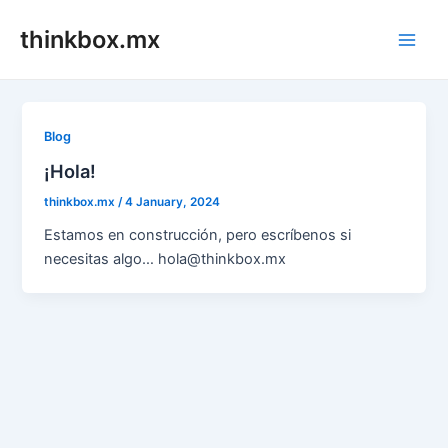
Skip
thinkbox.mx
to
Main
content
Men
Blog
¡Hola!
thinkbox.mx
/
4 January, 2024
Estamos en construcción, pero escríbenos si
necesitas algo… hola@thinkbox.mx