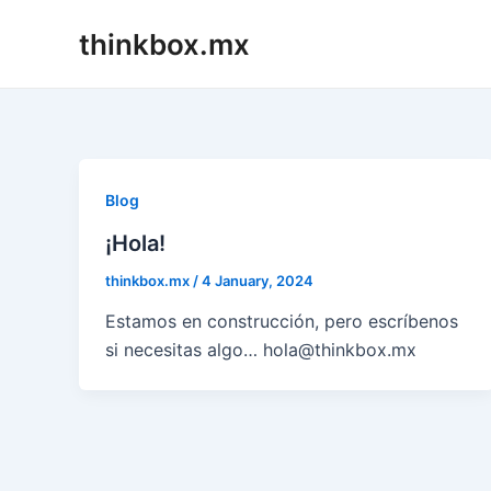
Skip
thinkbox.mx
to
content
Blog
¡Hola!
thinkbox.mx
/
4 January, 2024
Estamos en construcción, pero escríbenos
si necesitas algo… hola@thinkbox.mx