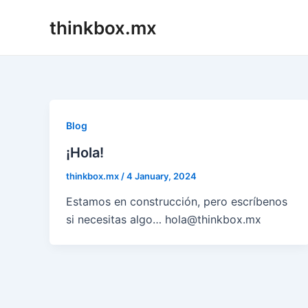
Skip
thinkbox.mx
to
content
Blog
¡Hola!
thinkbox.mx
/
4 January, 2024
Estamos en construcción, pero escríbenos
si necesitas algo… hola@thinkbox.mx