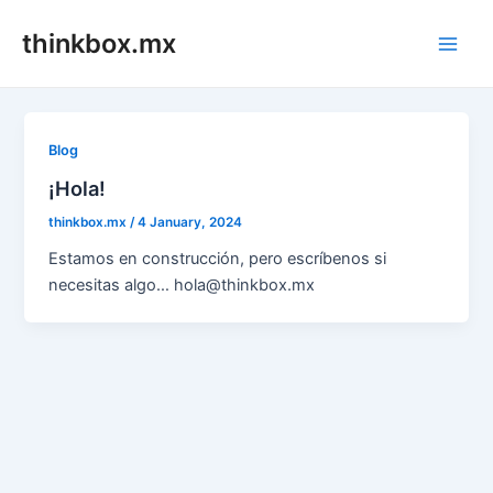
Skip
thinkbox.mx
to
Main
content
Men
Blog
¡Hola!
thinkbox.mx
/
4 January, 2024
Estamos en construcción, pero escríbenos si
necesitas algo… hola@thinkbox.mx